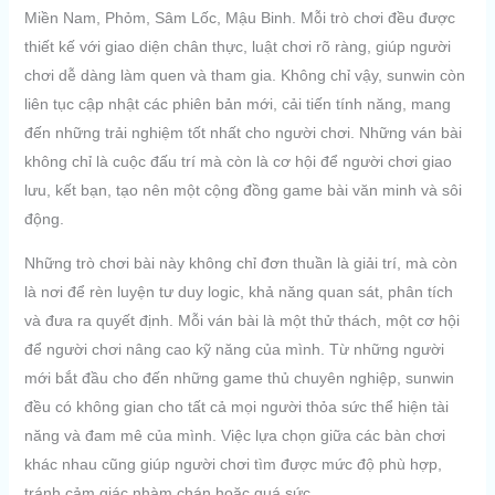
Miền Nam, Phỏm, Sâm Lốc, Mậu Binh. Mỗi trò chơi đều được
thiết kế với giao diện chân thực, luật chơi rõ ràng, giúp người
chơi dễ dàng làm quen và tham gia. Không chỉ vậy, sunwin còn
liên tục cập nhật các phiên bản mới, cải tiến tính năng, mang
đến những trải nghiệm tốt nhất cho người chơi. Những ván bài
không chỉ là cuộc đấu trí mà còn là cơ hội để người chơi giao
lưu, kết bạn, tạo nên một cộng đồng game bài văn minh và sôi
động.
Những trò chơi bài này không chỉ đơn thuần là giải trí, mà còn
là nơi để rèn luyện tư duy logic, khả năng quan sát, phân tích
và đưa ra quyết định. Mỗi ván bài là một thử thách, một cơ hội
để người chơi nâng cao kỹ năng của mình. Từ những người
mới bắt đầu cho đến những game thủ chuyên nghiệp, sunwin
đều có không gian cho tất cả mọi người thỏa sức thể hiện tài
năng và đam mê của mình. Việc lựa chọn giữa các bàn chơi
khác nhau cũng giúp người chơi tìm được mức độ phù hợp,
tránh cảm giác nhàm chán hoặc quá sức.