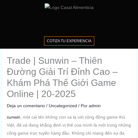
Ir
al
contenido
COTIZA TU EXPERIENCIA
Trade | Sunwin – Thiên
Đường Giải Trí Đỉnh Cao –
Khám Phá Thế Giới Game
Online | 20-2025
Deja un comentario
/
Uncategorized
/ Por
admin
sunwin
, một cái tên không còn xa lạ với cộng đồng game thủ
Việt, đã và đang khẳng định vị thế của mình là một trong những
cổng game trực tuyến hàng đầu. Không chỉ mang đến sự đa