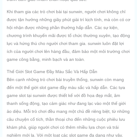
Khi tham gia các trò chơi bài tại sunwin, người chơi không chỉ
được tận hưởng những giây phút giải trí kịch tính, mà còn có cơ
hội nhận được những phần thưởng hấp dẫn. Các sự kiện,
chương trình khuyến mãi được tổ chức thường xuyên, tạo động
lực và hứng thú cho người chơi tham gia. sunwin luôn đặt lợi
ích của người chơi lên hàng đầu, đảm bảo một môi trường chơi
game công bằng, minh bạch và an toàn.
Thế Giới Slot Game Đầy Màu Sắc Và Hấp Dẫn
Bên cạnh những trò chơi bài truyền thống, sunwin còn mang
đến một thế giới slot game đầy màu sắc và hấp dẫn. Các tựa
game slot tại sunwin được thiết kế với đồ họa đẹp mắt, âm
thanh sống động, tạo cảm giác như đang lạc vào một thế giới
ảo diệu. Mỗi trò chơi đều mang một chủ đề riêng biệt, từ những
câu chuyện cổ tích, thần thoại cho đến những cuộc phiêu lưu
khám phá, giúp người chơi có thêm nhiều lựa chọn và trải
nghiệm mới lạ. Với một loạt các slot game đa dạng như vậy,