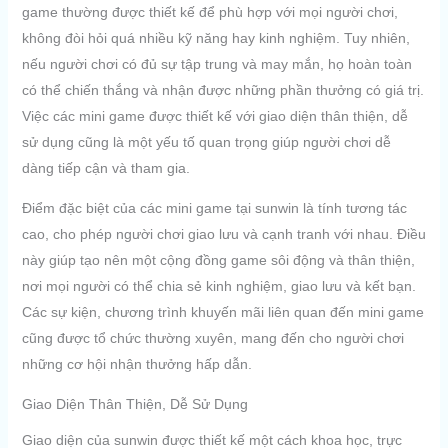
game thường được thiết kế để phù hợp với mọi người chơi,
không đòi hỏi quá nhiều kỹ năng hay kinh nghiệm. Tuy nhiên,
nếu người chơi có đủ sự tập trung và may mắn, họ hoàn toàn
có thể chiến thắng và nhận được những phần thưởng có giá trị.
Việc các mini game được thiết kế với giao diện thân thiện, dễ
sử dụng cũng là một yếu tố quan trọng giúp người chơi dễ
dàng tiếp cận và tham gia.
Điểm đặc biệt của các mini game tại sunwin là tính tương tác
cao, cho phép người chơi giao lưu và cạnh tranh với nhau. Điều
này giúp tạo nên một cộng đồng game sôi động và thân thiện,
nơi mọi người có thể chia sẻ kinh nghiệm, giao lưu và kết bạn.
Các sự kiện, chương trình khuyến mãi liên quan đến mini game
cũng được tổ chức thường xuyên, mang đến cho người chơi
những cơ hội nhận thưởng hấp dẫn.
Giao Diện Thân Thiện, Dễ Sử Dụng
Giao diện của sunwin được thiết kế một cách khoa học, trực