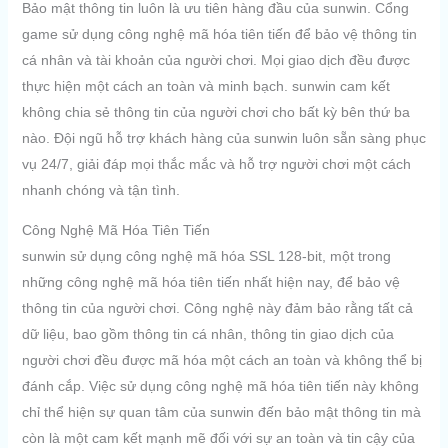
Bảo mật thông tin luôn là ưu tiên hàng đầu của sunwin. Cổng
game sử dụng công nghệ mã hóa tiên tiến để bảo vệ thông tin
cá nhân và tài khoản của người chơi. Mọi giao dịch đều được
thực hiện một cách an toàn và minh bạch. sunwin cam kết
không chia sẻ thông tin của người chơi cho bất kỳ bên thứ ba
nào. Đội ngũ hỗ trợ khách hàng của sunwin luôn sẵn sàng phục
vụ 24/7, giải đáp mọi thắc mắc và hỗ trợ người chơi một cách
nhanh chóng và tận tình.
Công Nghệ Mã Hóa Tiên Tiến
sunwin sử dụng công nghệ mã hóa SSL 128-bit, một trong
những công nghệ mã hóa tiên tiến nhất hiện nay, để bảo vệ
thông tin của người chơi. Công nghệ này đảm bảo rằng tất cả
dữ liệu, bao gồm thông tin cá nhân, thông tin giao dịch của
người chơi đều được mã hóa một cách an toàn và không thể bị
đánh cắp. Việc sử dụng công nghệ mã hóa tiên tiến này không
chỉ thể hiện sự quan tâm của sunwin đến bảo mật thông tin mà
còn là một cam kết mạnh mẽ đối với sự an toàn và tin cậy của