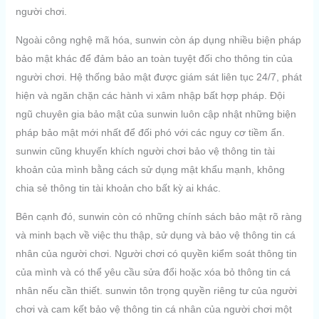
người chơi.
Ngoài công nghệ mã hóa, sunwin còn áp dụng nhiều biện pháp
bảo mật khác để đảm bảo an toàn tuyệt đối cho thông tin của
người chơi. Hệ thống bảo mật được giám sát liên tục 24/7, phát
hiện và ngăn chặn các hành vi xâm nhập bất hợp pháp. Đội
ngũ chuyên gia bảo mật của sunwin luôn cập nhật những biện
pháp bảo mật mới nhất để đối phó với các nguy cơ tiềm ẩn.
sunwin cũng khuyến khích người chơi bảo vệ thông tin tài
khoản của mình bằng cách sử dụng mật khẩu mạnh, không
chia sẻ thông tin tài khoản cho bất kỳ ai khác.
Bên cạnh đó, sunwin còn có những chính sách bảo mật rõ ràng
và minh bạch về việc thu thập, sử dụng và bảo vệ thông tin cá
nhân của người chơi. Người chơi có quyền kiểm soát thông tin
của mình và có thể yêu cầu sửa đổi hoặc xóa bỏ thông tin cá
nhân nếu cần thiết. sunwin tôn trọng quyền riêng tư của người
chơi và cam kết bảo vệ thông tin cá nhân của người chơi một