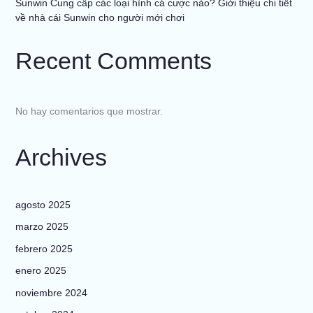
Sunwin Cung cấp các loại hình cá cược nào? Giới thiệu chi tiết
về nhà cái Sunwin cho người mới chơi
Recent Comments
No hay comentarios que mostrar.
Archives
agosto 2025
marzo 2025
febrero 2025
enero 2025
noviembre 2024