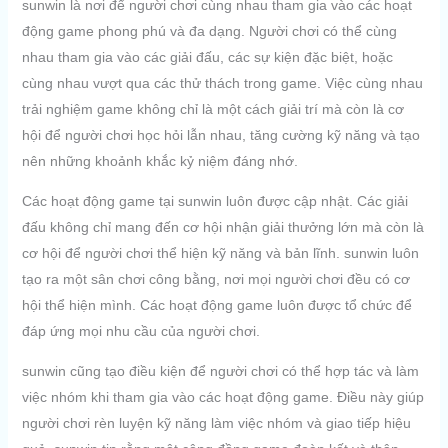
sunwin là nơi để người chơi cùng nhau tham gia vào các hoạt
động game phong phú và đa dạng. Người chơi có thể cùng
nhau tham gia vào các giải đấu, các sự kiện đặc biệt, hoặc
cùng nhau vượt qua các thử thách trong game. Việc cùng nhau
trải nghiệm game không chỉ là một cách giải trí mà còn là cơ
hội để người chơi học hỏi lẫn nhau, tăng cường kỹ năng và tạo
nên những khoảnh khắc kỷ niệm đáng nhớ.
Các hoạt động game tại sunwin luôn được cập nhật. Các giải
đấu không chỉ mang đến cơ hội nhận giải thưởng lớn mà còn là
cơ hội để người chơi thể hiện kỹ năng và bản lĩnh. sunwin luôn
tạo ra một sân chơi công bằng, nơi mọi người chơi đều có cơ
hội thể hiện mình. Các hoạt động game luôn được tổ chức để
đáp ứng mọi nhu cầu của người chơi.
sunwin cũng tạo điều kiện để người chơi có thể hợp tác và làm
việc nhóm khi tham gia vào các hoạt động game. Điều này giúp
người chơi rèn luyện kỹ năng làm việc nhóm và giao tiếp hiệu