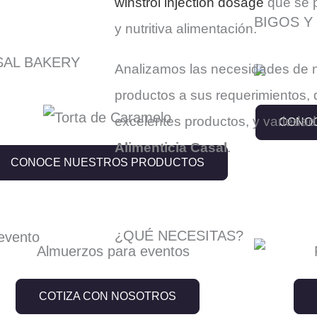
winstrol injection dosage
que se 
BIGOS Y
y nutritiva alimentación.
SAL BAKERY
Analizamos las necesidades de nu
productos a sus requerimientos,
excelentes productos, y variedad
CONOC
Alimenticia Casal
.
CONOCE NUESTROS PRODUCTOS
¿QUÉ NECESITAS?
COTIZA CON NOSOTROS