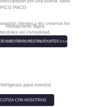
preocupaban por una buena, sana
 PICO PACO
estros clientes y les creamos los
 dándoles así comodidad,
 de alternativas a través de
Casa
E NUESTROS RESTAURANTES
COTIZA CON NOSOTROS