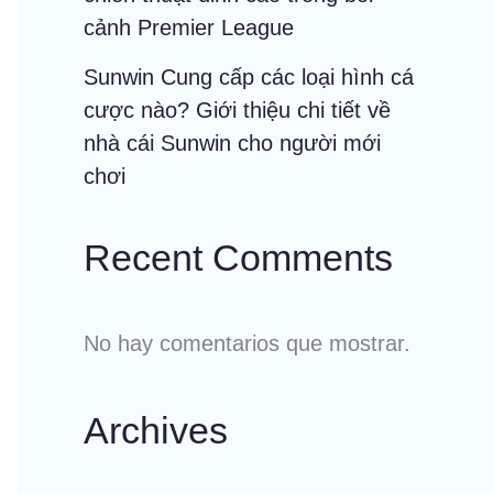
cảnh Premier League
Sunwin Cung cấp các loại hình cá
cược nào? Giới thiệu chi tiết về
nhà cái Sunwin cho người mới
chơi
Recent Comments
No hay comentarios que mostrar.
Archives