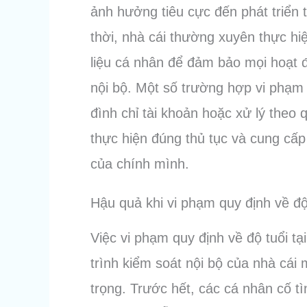
ảnh hưởng tiêu cực đến phát triển 
thời, nhà cái thường xuyên thực hi
liệu cá nhân để đảm bảo mọi hoạt đ
nội bộ. Một số trường hợp vi phạm v
đình chỉ tài khoản hoặc xử lý theo
thực hiện đúng thủ tục và cung cấp
của chính mình.
Hậu quả khi vi phạm quy định về độ
Việc vi phạm quy định về độ tuổi 
trình kiểm soát nội bộ của nhà cá
trọng. Trước hết, các cá nhân cố t