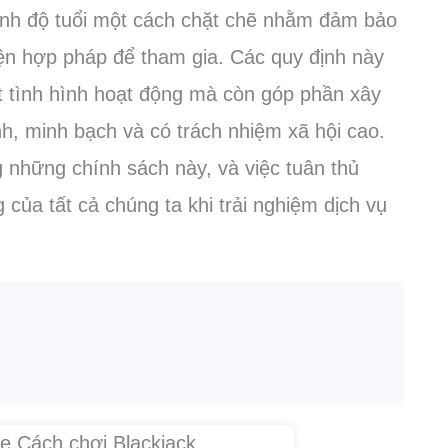
minh độ tuổi một cách chặt chẽ nhằm đảm bảo
iện hợp pháp để tham gia. Các quy định này
ốt tình hình hoạt động mà còn góp phần xây
, minh bạch và có trách nhiệm xã hội cao.
g những chính sách này, và việc tuân thủ
 của tất cả chúng ta khi trải nghiệm dịch vụ