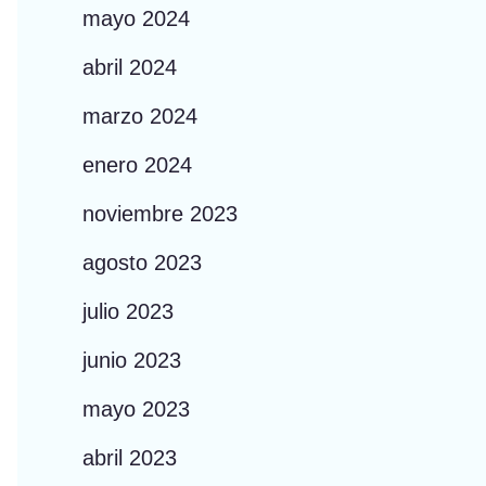
mayo 2024
abril 2024
marzo 2024
enero 2024
noviembre 2023
agosto 2023
julio 2023
junio 2023
mayo 2023
abril 2023