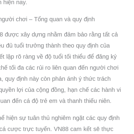
 hiện nay.
 người chơi – Tổng quan và quy định
N88 được xây dựng nhằm đảm bảo rằng tất cả
u đủ tuổi trưởng thành theo quy định của
t lập rõ ràng về độ tuổi tối thiểu để đăng ký
ế tối đa các rủi ro liên quan đến người chơi
, quy định này còn phản ánh ý thức trách
quyền lợi của cộng đồng, hạn chế các hành vi
quan đến cá độ trẻ em và thanh thiếu niên.
hể hiện sự tuân thủ nghiêm ngặt các quy định
 cá cược trực tuyến. VN88 cam kết sẽ thực