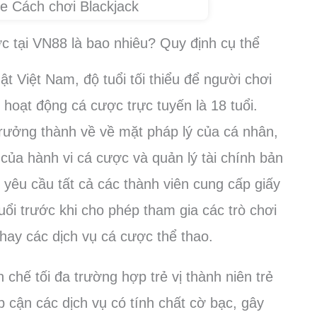
ợc tại VN88 là bao nhiêu? Quy định cụ thể
t Việt Nam, độ tuổi tối thiểu để người chơi
 hoạt động cá cược trực tuyến là 18 tuổi.
trưởng thành về về mặt pháp lý của cá nhân,
của hành vi cá cược và quản lý tài chính bản
 yêu cầu tất cả các thành viên cung cấp giấy
uổi trước khi cho phép tham gia các trò chơi
 hay các dịch vụ cá cược thể thao.
chế tối đa trường hợp trẻ vị thành niên trẻ
ếp cận các dịch vụ có tính chất cờ bạc, gây