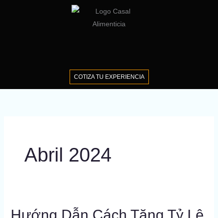
Ir
al
contenido
COTIZA TU EXPERIENCIA
Abril 2024
Hướng Dẫn Cách Tăng Tỷ Lệ
Hướng