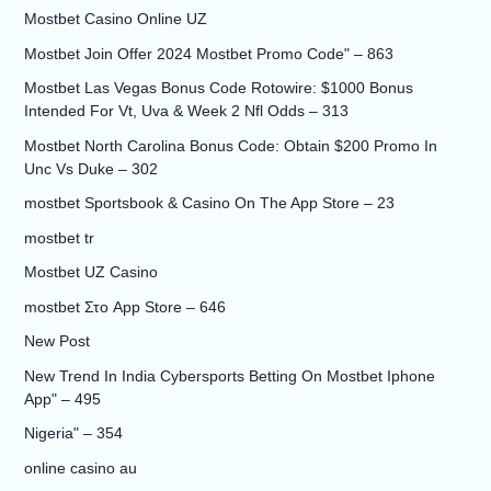
Mostbet Casino Online UZ
Mostbet Join Offer 2024 Mostbet Promo Code" – 863
Mostbet Las Vegas Bonus Code Rotowire: $1000 Bonus
Intended For Vt, Uva & Week 2 Nfl Odds – 313
Mostbet North Carolina Bonus Code: Obtain $200 Promo In
Unc Vs Duke – 302
‎mostbet Sportsbook & Casino On The App Store – 23
mostbet tr
Mostbet UZ Casino
‎mostbet Στο App Store – 646
New Post
New Trend In India Cybersports Betting On Mostbet Iphone
App" – 495
Nigeria" – 354
online casino au