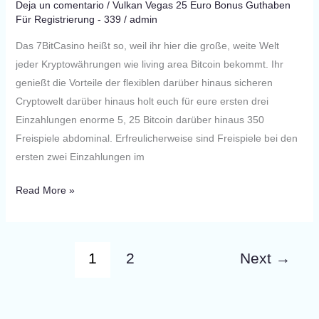
Aktuell
Deja un comentario
/
Vulkan Vegas 25 Euro Bonus Guthaben
Gratis
Für Registrierung - 339
/
admin
Echtgeld
Das 7BitCasino heißt so, weil ihr hier die große, weite Welt
Boni
jeder Kryptowährungen wie living area Bitcoin bekommt. Ihr
genießt die Vorteile der flexiblen darüber hinaus sicheren
Cryptowelt darüber hinaus holt euch für eure ersten drei
Einzahlungen enorme 5, 25 Bitcoin darüber hinaus 350
Freispiele abdominal. Erfreulicherweise sind Freispiele bei den
ersten zwei Einzahlungen im
Read More »
1
2
Next
→