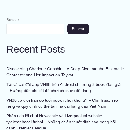
Buscar
Buscar
Recent Posts
Discovering Charlotte Genshin – A Deep Dive Into the Enigmatic
Character and Her Impact on Teyvat
Tải và cài đặt app VN88 trên Android chỉ trong 3 bước đơn giản
– Hướng dẫn chi tiết để chơi cá cược dễ dàng
VN88 có giới hạn độ tuổi người chơi không? – Chính sách rõ
ràng và quy định cụ thể tại nhà cái hàng đầu Việt Nam
Phân tích lối chơi Newcastle và Liverpool tại website
tylekeonhacai.futbol – Những chiến thuật đỉnh cao trong bối
cảnh Premier League