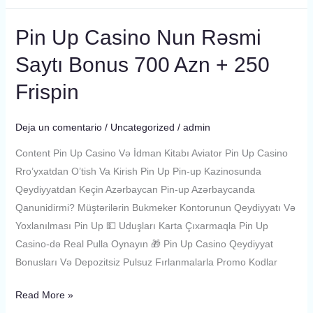
Pin Up Casino Nun Rəsmi
Pin
Up
Saytı Bonus 700 Azn + 250
Casino
Frispin
Nun
Rəsmi
Saytı
Deja un comentario
/
Uncategorized
/
admin
Bonus
Content Pin Up Casino Və İdman Kitabı Aviator Pin Up Casino
700
Rro’yxatdan O’tish Va Kirish Pin Up Pin-up Kazinosunda
Azn
Qeydiyyatdan Keçin Azərbaycan Pin-up Azərbaycanda
+
Qanunidirmi? Müştərilərin Bukmeker Kontorunun Qeydiyyatı Və
250
Yoxlanılması Pin Up 💵 Uduşları Karta Çıxarmaqla Pin Up
Frispin
Casino-də Real Pulla Oynayın 🎁 Pin Up Casino Qeydiyyat
Bonusları Və Depozitsiz Pulsuz Fırlanmalarla Promo Kodlar
Read More »