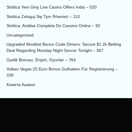
Slottica Yeni Giriş Live Casino Offers India – 520
Slottica Zaloguj Się Tym Również – 110
Slottica: Análise Completa Do Cassino Online – 92
Uncategorized
Upgraded Mostbet Bonus Code Dimers: Secure $1 2k Betting
Deal Regarding Monday Night Soccer Tonight – 367
Üyelik Bonusu, Erişim, Oyunlar – 764
Vulkan Vegas 25 Euro Bonus Guthaben Für Registrierung –
339
Комета Казино