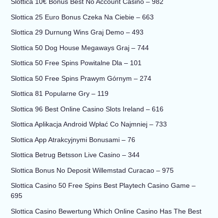
Slottica 10€ Bonus Best No Account Casino – 982
Slottica 25 Euro Bonus Czeka Na Ciebie – 663
Slottica 29 Durnung Wins Graj Demo – 493
Slottica 50 Dog House Megaways Graj – 744
Slottica 50 Free Spins Powitalne Dla – 101
Slottica 50 Free Spins Prawym Górnym – 274
Slottica 81 Popularne Gry – 119
Slottica 96 Best Online Casino Slots Ireland – 616
Slottica Aplikacja Android Wpłać Co Najmniej – 733
Slottica App Atrakcyjnymi Bonusami – 76
Slottica Betrug Betsson Live Casino – 344
Slottica Bonus No Deposit Willemstad Curacao – 975
Slottica Casino 50 Free Spins Best Playtech Casino Game –
695
Slottica Casino Bewertung Which Online Casino Has The Best