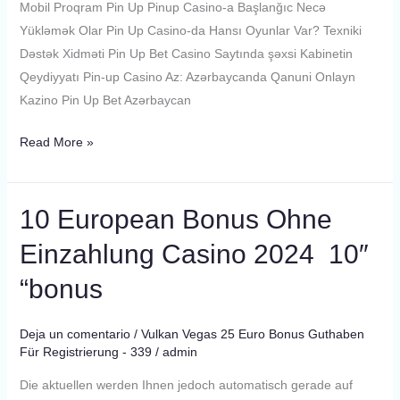
Sizi
Mobil Proqram Pin Up Pinup Casino-a Başlanğıc Necə
Pin
Yükləmək Olar Pin Up Casino-da Hansı Oyunlar Var? Texniki
Up
Dəstək Xidməti Pin Up Bet Casino Saytında şəxsi Kabinetin
Casinoda
Qeydiyyatı Pin-up Casino Az: Azərbaycanda Qanuni Onlayn
Gözləyir
Kazino Pin Up Bet Azərbaycan
Read More »
10 European Bonus Ohne
10
European
Einzahlung Casino 2024 ️ 10″
Bonus
“bonus
Ohne
Einzahlung
Casino
Deja un comentario
/
Vulkan Vegas 25 Euro Bonus Guthaben
2024
Für Registrierung - 339
/
admin
Die aktuellen werden Ihnen jedoch automatisch gerade auf
10″