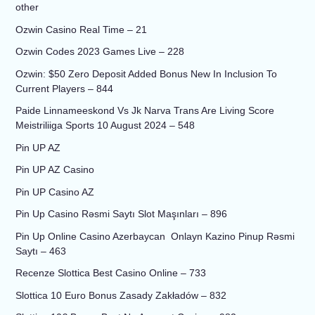
other
Ozwin Casino Real Time – 21
Ozwin Codes 2023 Games Live – 228
Ozwin: $50 Zero Deposit Added Bonus New In Inclusion To
Current Players – 844
Paide Linnameeskond Vs Jk Narva Trans Are Living Score
Meistriliiga Sports 10 August 2024 – 548
Pin UP AZ
Pin UP AZ Casino
Pin UP Casino AZ
Pin Up Casino Rəsmi Saytı Slot Maşınları – 896
Pin Up Online Casino Azerbaycan ️ Onlayn Kazino Pinup Rəsmi
Saytı – 463
Recenze Slottica Best Casino Online – 733
Slottica 10 Euro Bonus Zasady Zakładów – 832