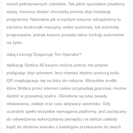
wśród pełnoprawnych członków. Tak jakim sposobem pisaliśmy
wyżej, możemy dostać chociażby premia zbyt instalację
programów. Naturalnie jak w każdym kasynie odnajdziemy tu
zarówno doskonałe maszyny, wideo automaty, lub automaty
progresywne, jednak kasyno posiada także funkcję automatów
na żywo.
Jaką Licencję Dysponuje Ten Operator?
Aplikację Slottica 46 kasyno można pobrać nie jedynie
podążając zbyt adresem, lecz również zbytnio pomocą kodu
QR znajdującego się na linku do nabycia. Wszystkie środki,
które Slottica przez internet casino przypadają graczowi, można
śledzić w prywatnej szafce. Określone są tutaj zasady
obstawiania, zakład oraz czas aktywacji upominku. Gdy
uczestnik spełni wszystkie wymagania platformy, jest zachęcany
do odwiedzenia wykorzystania pieniędzy na dalsze zakłady
bądź do złożenia wniosku o katalogów przekazanie do swych