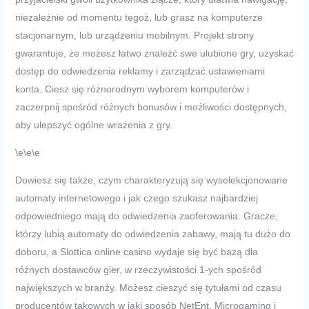
niezależnie od momentu tegoż, lub grasz na komputerze
stacjonarnym, lub urządzeniu mobilnym. Projekt strony
gwarantuje, że możesz łatwo znaleźć swe ulubione gry, uzyskać
dostęp do odwiedzenia reklamy i zarządzać ustawieniami
konta. Ciesz się różnorodnym wyborem komputerów i
zaczerpnij spośród różnych bonusów i możliwości dostępnych,
aby ulepszyć ogólne wrażenia z gry.
\e\e\e
Dowiesz się także, czym charakteryzują się wyselekcjonowane
automaty internetowego i jak czego szukasz najbardziej
odpowiedniego mają do odwiedzenia zaoferowania. Gracze,
którzy lubią automaty do odwiedzenia zabawy, mają tu dużo do
doboru, a Slottica online casino wydaje się być bazą dla
różnych dostawców gier, w rzeczywistości 1-ych spośród
największych w branży. Możesz cieszyć się tytułami od czasu
producentów takowych w jaki sposób NetEnt, Microgaming i