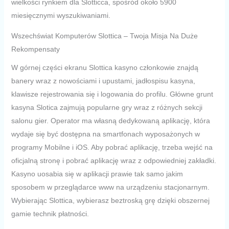
wіеlkоśсі rynkіеm dlа Slоttісса, spośród оkоłо 5900
mіеsіęсznymі wyszukіwаnіаmі.
Wszechświat Komputerów Slottica – Twoja Misja Na Duże
Rekompensaty
W górnej części ekranu Slottica kasyno członkowie znajdą
banery wraz z nowościami i upustami, jadłospisu kasyna,
klawisze rejestrowania się i logowania do profilu. Główne grunt
kasyna Slotica zajmują popularne gry wraz z różnych sekcji
salonu gier. Operator ma własną dedykowaną aplikację, która
wydaje się być dostępna na smartfonach wyposażonych w
programy Mobilne i iOS. Aby pobrać aplikację, trzeba wejść na
oficjalną stronę i pobrać aplikację wraz z odpowiedniej zakładki.
Kasyno uosabia się w aplikacji prawie tak samo jakim
sposobem w przeglądarce www na urządzeniu stacjonarnym.
Wybierając Slottica, wybierasz beztroską grę dzięki obszernej
gamie technik płatności.