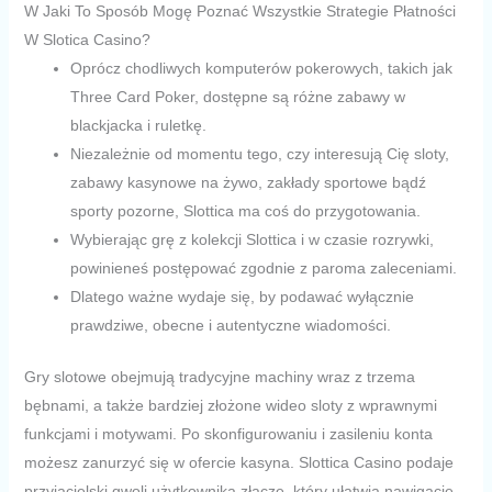
W Jaki To Sposób Mogę Poznać Wszystkie Strategie Płatności
W Slotica Casino?
Oprócz chodliwych komputerów pokerowych, takich jak
Three Card Poker, dostępne są różne zabawy w
blackjacka i ruletkę.
Niezależnie od momentu tego, czy interesują Cię sloty,
zabawy kasynowe na żywo, zakłady sportowe bądź
sporty pozorne, Slottica ma coś do przygotowania.
Wybierając grę z kolekcji Slottica i w czasie rozrywki,
powinieneś postępować zgodnie z paroma zaleceniami.
Dlatego ważne wydaje się, by podawać wyłącznie
prawdziwe, obecne i autentyczne wiadomości.
Gry slotowe obejmują tradycyjne machiny wraz z trzema
bębnami, a także bardziej złożone wideo sloty z wprawnymi
funkcjami i motywami. Po skonfigurowaniu i zasileniu konta
możesz zanurzyć się w ofercie kasyna. Slottica Casino podaje
przyjacielski gwoli użytkownika złącze, który ułatwia nawigację,