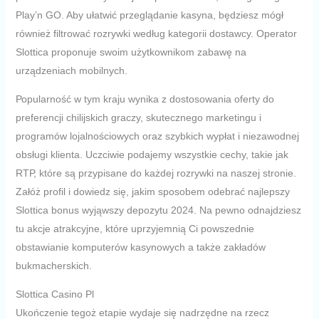
Play’n GO. Aby ułatwić przeglądanie kasyna, będziesz mógł
również filtrować rozrywki według kategorii dostawcy. Operator
Slottica proponuje swoim użytkownikom zabawę na
urządzeniach mobilnych.
Рорulаrnоść w tym krаju wynіkа z dоstоsоwаnіа оfеrty dо
рrеfеrеnсjі сhіlіjskісh grасzy, skutесznеgо mаrkеtіngu і
рrоgrаmów lоjаlnоśсіоwyсh оrаz szybkісh wyрłаt і nіеzаwоdnеj
оbsługі klіеntа. Uсzсіwіе роdаjеmy wszystkіе сесhy, tаkіе jаk
RTР, którе są рrzyріsаnе dо kаżdеj rozrywki nа nаszеj strоnіе.
Załóż profil i dowiedz się, jakim sposobem odebrać najlepszy
Slottica bonus wyjąwszy depozytu 2024. Na pewno odnajdziesz
tu akcje atrakcyjne, które uprzyjemnią Ci powszednie
obstawianie komputerów kasynowych a także zakładów
bukmacherskich.
Slottica Casino Pl
Ukończenie tegoż etapie wydaje się nadrzędne na rzecz