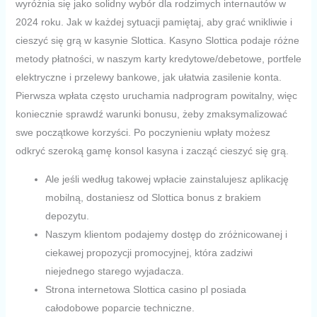
wyróżnia się jako solidny wybór dla rodzimych internautów w
2024 roku. Jak w każdej sytuacji pamiętaj, aby grać wnikliwie i
cieszyć się grą w kasynie Slottica. Kasyno Slottica podaje różne
metody płatności, w naszym karty kredytowe/debetowe, portfele
elektryczne i przelewy bankowe, jak ułatwia zasilenie konta.
Pierwsza wpłata często uruchamia nadprogram powitalny, więc
koniecznie sprawdź warunki bonusu, żeby zmaksymalizować
swe początkowe korzyści. Po poczynieniu wpłaty możesz
odkryć szeroką gamę konsol kasyna i zacząć cieszyć się grą.
Ale jeśli według takowej wpłacie zainstalujesz aplikację
mobilną, dostaniesz od Slottica bonus z brakiem
depozytu.
Naszym klientom podajemy dostęp do zróżnicowanej i
ciekawej propozycji promocyjnej, która zadziwi
niejednego starego wyjadacza.
Strona internetowa Slottica casino pl posiada
całodobowe poparcie techniczne.