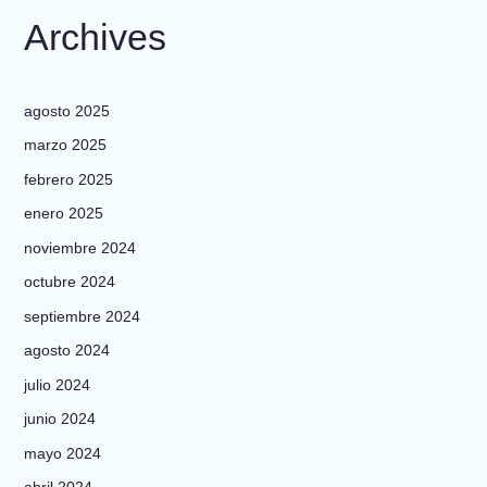
Archives
agosto 2025
marzo 2025
febrero 2025
enero 2025
noviembre 2024
octubre 2024
septiembre 2024
agosto 2024
julio 2024
junio 2024
mayo 2024