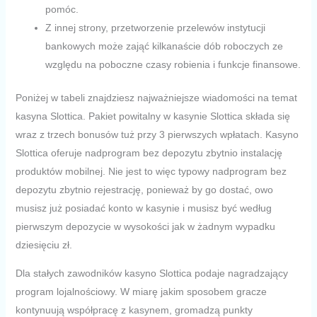
pomóc.
Z innej strony, przetworzenie przelewów instytucji
bankowych może zająć kilkanaście dób roboczych ze
względu na poboczne czasy robienia i funkcje finansowe.
Poniżej w tabeli znajdziesz najważniejsze wiadomości na temat
kasyna Slottica. Pakiet powitalny w kasynie Slottica składa się
wraz z trzech bonusów tuż przy 3 pierwszych wpłatach. Kasyno
Slottica oferuje nadprogram bez depozytu zbytnio instalację
produktów mobilnej. Nie jest to więc typowy nadprogram bez
depozytu zbytnio rejestrację, ponieważ by go dostać, owo
musisz już posiadać konto w kasynie i musisz być według
pierwszym depozycie w wysokości jak w żadnym wypadku
dziesięciu zł.
Dla stałych zawodników kasyno Slottica podaje nagradzający
program lojalnościowy. W miarę jakim sposobem gracze
kontynuują współpracę z kasynem, gromadzą punkty