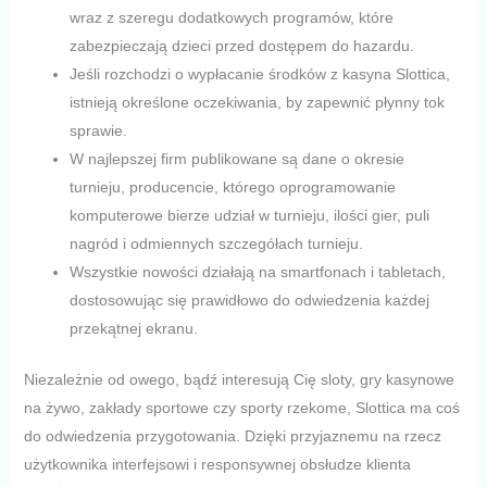
wraz z szeregu dodatkowych programów, które
zabezpieczają dzieci przed dostępem do hazardu.
Jeśli rozchodzi o wypłacanie środków z kasyna Slottica,
istnieją określone oczekiwania, by zapewnić płynny tok
sprawie.
W najlepszej firm publikowane są dane o okresie
turnieju, producencie, którego oprogramowanie
komputerowe bierze udział w turnieju, ilości gier, puli
nagród i odmiennych szczegółach turnieju.
Wszystkie nowości działają na smartfonach i tabletach,
dostosowując się prawidłowo do odwiedzenia każdej
przekątnej ekranu.
Niezależnie od owego, bądź interesują Cię sloty, gry kasynowe
na żywo, zakłady sportowe czy sporty rzekome, Slottica ma coś
do odwiedzenia przygotowania. Dzięki przyjaznemu na rzecz
użytkownika interfejsowi i responsywnej obsłudze klienta