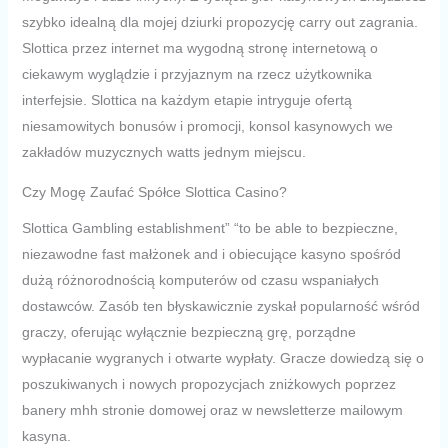
szybko idealną dla mojej dziurki propozycję carry out zagrania.
Slottica przez internet ma wygodną stronę internetową o
ciekawym wyglądzie i przyjaznym na rzecz użytkownika
interfejsie. Slottica na każdym etapie intryguje ofertą
niesamowitych bonusów i promocji, konsol kasynowych we
zakładów muzycznych watts jednym miejscu.
Czy Mogę Zaufać Spółce Slottica Casino?
Slottica Gambling establishment” “to be able to bezpieczne,
niezawodne fast małżonek and i obiecujące kasyno spośród
dużą różnorodnością komputerów od czasu wspaniałych
dostawców. Zasób ten błyskawicznie zyskał popularność wśród
graczy, oferując wyłącznie bezpieczną grę, porządne
wypłacanie wygranych i otwarte wypłaty. Gracze dowiedzą się o
poszukiwanych i nowych propozycjach zniżkowych poprzez
banery mhh stronie domowej oraz w newsletterze mailowym
kasyna.