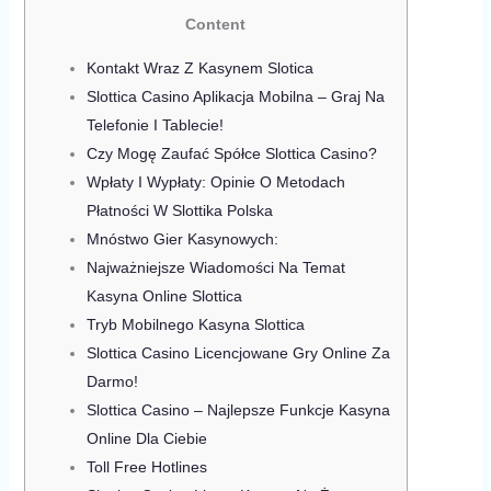
Content
Kontakt Wraz Z Kasynem Slotica
Slottica Casino Aplikacja Mobilna – Graj Na
Telefonie I Tablecie!
Czy Mogę Zaufać Spółce Slottica Casino?
Wpłaty I Wypłaty: Opinie O Metodach
Płatności W Slottika Polska
Mnóstwo Gier Kasynowych:
Najważniejsze Wiadomości Na Temat
Kasyna Online Slottica
Tryb Mobilnego Kasyna Slottica
Slottica Casino Licencjowane Gry Online Za
Darmo!
Slottica Casino – Najlepsze Funkcje Kasyna
Online Dla Ciebie
Toll Free Hotlines