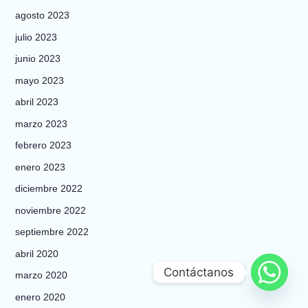
agosto 2023
julio 2023
junio 2023
mayo 2023
abril 2023
marzo 2023
febrero 2023
enero 2023
diciembre 2022
noviembre 2022
septiembre 2022
abril 2020
Contáctanos
marzo 2020
enero 2020