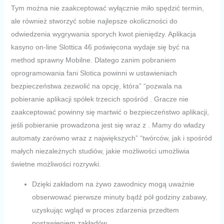
Tym można nie zaakceptować wyłącznie miło spędzić termin,
ale również stworzyć sobie najlepsze okoliczności do
odwiedzenia wygrywania sporych kwot pieniędzy. Aplikacja
kasyno on-line Slottica 46 poświęcona wydaje się być na
method sprawny Mobilne. Dlatego zanim pobraniem
oprogramowania fani Slotica powinni w ustawieniach
bezpieczeństwa zezwolić na opcję, która” “pozwala na
pobieranie aplikacji spółek trzecich spośród . Gracze nie
zaakceptować powinny się martwić o bezpieczeństwo aplikacji,
jeśli pobieranie prowadzona jest się wraz z . Mamy do władzy
automaty zarówno wraz z największych” “twórców, jak i spośród
małych niezależnych studiów, jakie możliwości umożliwia
świetne możliwości rozrywki.
Dzięki zakładom na żywo zawodnicy mogą uważnie
obserwować pierwsze minuty bądź pół godziny zabawy,
uzyskując wgląd w proces zdarzenia przedtem
postawieniem zakładów.