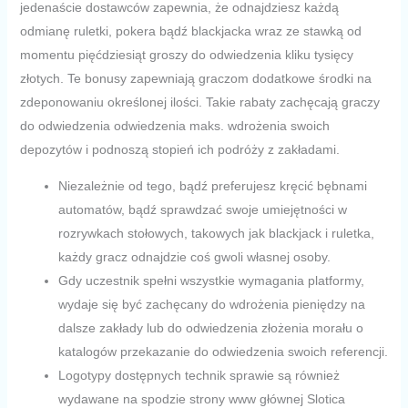
jedenaście dostawców zapewnia, że odnajdziesz każdą
odmianę ruletki, pokera bądź blackjacka wraz ze stawką od
momentu pięćdziesiąt groszy do odwiedzenia kliku tysięcy
złotych. Te bonusy zapewniają graczom dodatkowe środki na
zdeponowaniu określonej ilości. Takie rabaty zachęcają graczy
do odwiedzenia odwiedzenia maks. wdrożenia swoich
depozytów i podnoszą stopień ich podróży z zakładami.
Niezależnie od tego, bądź preferujesz kręcić bębnami
automatów, bądź sprawdzać swoje umiejętności w
rozrywkach stołowych, takowych jak blackjack i ruletka,
każdy gracz odnajdzie coś gwoli własnej osoby.
Gdy uczestnik spełni wszystkie wymagania platformy,
wydaje się być zachęcany do wdrożenia pieniędzy na
dalsze zakłady lub do odwiedzenia złożenia morału o
katalogów przekazanie do odwiedzenia swoich referencji.
Logotypy dostępnych technik sprawie są również
wydawane na spodzie strony www głównej Slotica