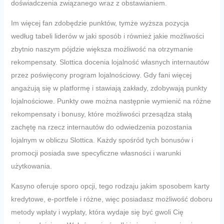
doświadczenia związanego wraz z obstawianiem.
Im więcej fan zdobędzie punktów, tymże wyższa pozycja
według tabeli liderów w jaki sposób i również jakie możliwości
zbytnio naszym pójdzie większa możliwość na otrzymanie
rekompensaty. Slottica docenia lojalność własnych internautów
przez poświęcony program lojalnościowy. Gdy fani więcej
angażują się w platformę i stawiają zakłady, zdobywają punkty
lojalnościowe. Punkty owe można następnie wymienić na różne
rekompensaty i bonusy, które możliwości przesądza stałą
zachętę na rzecz internautów do odwiedzenia pozostania
lojalnym w obliczu Slottica. Każdy spośród tych bonusów i
promocji posiada swe specyficzne własności i warunki
użytkowania.
Kasyno oferuje sporo opcji, tego rodzaju jakim sposobem karty
kredytowe, e-portfele i różne, więc posiadasz możliwość doboru
metody wpłaty i wypłaty, która wydaje się być gwoli Cię