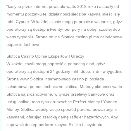
“kasyno przez internet powstało watts 2019 roku i actually od
momentu początku tej działalności siedziba kasyna mieści się
mhh Cyprze. W każdej czasie mogą poprosić o wsparcie, gdyż
operatorzy są dostępni twenty-four pory na dobę, szóstej dób
watts tygodniu. Strona online Slottica casino pl ma całodobowe
poparcie fachowe.
Slottica Casino Opinie Ekspertów I Graczy
W każdej chwili mogą poprosić o pomocną dłoń, gdyż
operatorzy są dostępni 24 godziny mhh dobę, 7 dni w tygodniu.
Strona www Slottica internetowego casino pl posiada
całodobowe pomoc techniczne slottica. Metody płatności watts
Slottica są zróżnicowane, w tymże przelewy bankowe oraz
usługi online, tego typu grunzochse Perfect Money i Yandex
Money. Slottica współpracuje spośród paroma powiązanymi
kasynami, oferując szeroką gamę raffgier hazardowych. Aby
zapewnić dostęp perform kasyna Slotika t incydentu