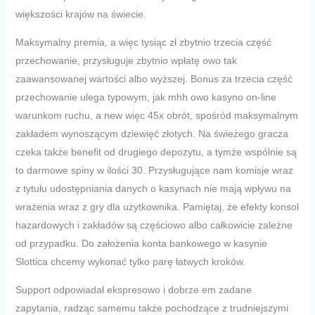
większości krajów na świecie.
Maksymalny premia, a więc tysiąc zł zbytnio trzecia część
przechowanie, przysługuje zbytnio wpłatę owo tak
zaawansowanej wartości albo wyższej. Bonus za trzecia część
przechowanie ulega typowym, jak mhh owo kasyno on-line
warunkom ruchu, a new więc 45x obrót, spośród maksymalnym
zakładem wynoszącym dziewięć złotych. Na świeżego gracza
czeka także benefit od drugiego depozytu, a tymże wspólnie są
to darmowe spiny w ilości 30. Przysługujące nam komisje wraz
z tytułu udostępniania danych o kasynach nie mają wpływu na
wrażenia wraz z gry dla użytkownika. Pamiętaj, że efekty konsol
hazardowych i zakładów są częściowo albo całkowicie zależne
od przypadku. Do założenia konta bankowego w kasynie
Slottica chcemy wykonać tylko parę łatwych kroków.
Support odpowiadał ekspresowo i dobrze em zadane
zapytania, radząc samemu także pochodzące z trudniejszymi