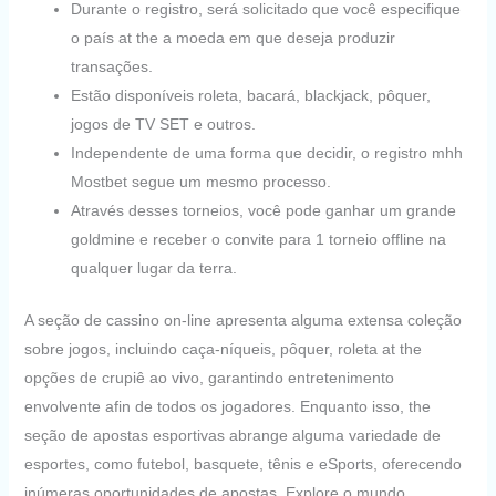
Durante o registro, será solicitado que você especifique
o país at the a moeda em que deseja produzir
transações.
Estão disponíveis roleta, bacará, blackjack, pôquer,
jogos de TV SET e outros.
Independente de uma forma que decidir, o registro mhh
Mostbet segue um mesmo processo.
Através desses torneios, você pode ganhar um grande
goldmine e receber o convite para 1 torneio offline na
qualquer lugar da terra.
A seção de cassino on-line apresenta alguma extensa coleção
sobre jogos, incluindo caça-níqueis, pôquer, roleta at the
opções de crupiê ao vivo, garantindo entretenimento
envolvente afin de todos os jogadores. Enquanto isso, the
seção de apostas esportivas abrange alguma variedade de
esportes, como futebol, basquete, tênis e eSports, oferecendo
inúmeras oportunidades de apostas. Explore o mundo