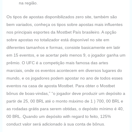
na região.
Os tipos de apostas disponibilizados zero site, também são
bem variados, conheça os tipos sobre apostas mais influentes
nos principais esportes da Mostbet País brasileiro. A opção
sobre apostas no totalizador está disponível no site em
diferentes tamanhos e formas, consiste basicamente em latir
em 15 eventos, e se acertar pelo menos 9, o jogador ganha um
prêmio. O UFC é a competição mais famosa das artes
marciais, onde os eventos acontecem em diversos lugares do
mundo, e os jogadores podem apostar no ano de todos esses
eventos na casa de aposta Mostbet. Para obter o Mostbet
bônus de boas-vindas,” “o jogador deve produzir um depósito a
partir de 25, 00 BRL até o monto máximo de 1 ) 700, 00 BRL e
as rodadas grátis para serem obtidas, o depósito mínimo é 40,
00 BRL. Quando um depósito with regard to feito, 125%
conduct valor será adicionado à sua conta de bônus.