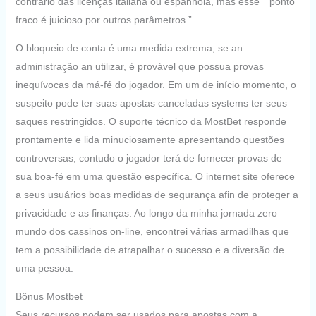
contrário das licenças italiana ou espanhola, mas esse” “ponto
fraco é juicioso por outros parâmetros.”
O bloqueio de conta é uma medida extrema; se an
administração an utilizar, é provável que possua provas
inequívocas da má-fé do jogador. Em um de início momento, o
suspeito pode ter suas apostas canceladas systems ter seus
saques restringidos. O suporte técnico da MostBet responde
prontamente e lida minuciosamente apresentando questões
controversas, contudo o jogador terá de fornecer provas de
sua boa-fé em uma questão específica. O internet site oferece
a seus usuários boas medidas de segurança afin de proteger a
privacidade e as finanças. Ao longo da minha jornada zero
mundo dos cassinos on-line, encontrei várias armadilhas que
tem a possibilidade de atrapalhar o sucesso e a diversão de
uma pessoa.
Bônus Mostbet
Seus recursos podem ser usados para apostas com a