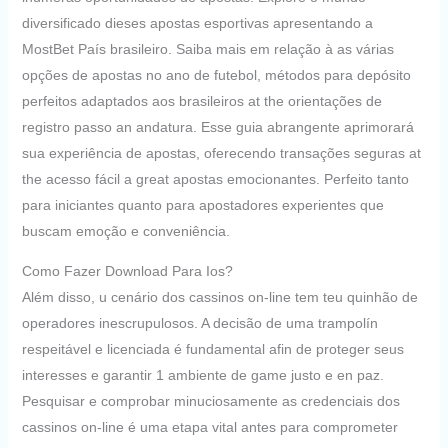
diversificado dieses apostas esportivas apresentando a
MostBet País brasileiro. Saiba mais em relação à as várias
opções de apostas no ano de futebol, métodos para depósito
perfeitos adaptados aos brasileiros at the orientações de
registro passo an andatura. Esse guia abrangente aprimorará
sua experiência de apostas, oferecendo transações seguras at
the acesso fácil a great apostas emocionantes. Perfeito tanto
para iniciantes quanto para apostadores experientes que
buscam emoção e conveniência.
Como Fazer Download Para Ios?
Além disso, u cenário dos cassinos on-line tem teu quinhão de
operadores inescrupulosos. A decisão de uma trampolín
respeitável e licenciada é fundamental afin de proteger seus
interesses e garantir 1 ambiente de game justo e en paz.
Pesquisar e comprobar minuciosamente as credenciais dos
cassinos on-line é uma etapa vital antes para comprometer