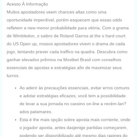
Acesso À Informação
Muitos apostadores veem chances altas como uma
oportunidade imperdível, porém esquecem que essas odds
refletem a new menor probabilidade para vitória. Com a grama
de Wimbledon, o saibro de Roland Garros at the o hard court
do US Open up, nossos apostadores vivem o drama de cada
jogo, tentando prever cada traffico na quadra. Descubra como
ganhar elevados prêmios na Mostbet Brasil com conselhos
essenciais de apostas e estratégias afin de maximizar seus
lucros.
Ao aderir às precauções essenciais, evitar erros comuns
e adotar estratégias eficazes, você tem a possibilidade
de levar a sua jornada no cassino on-line a recém-lan?
ados patamares.
Esta é the mais opção sobre aposta mais corriente, onde
o jogador aposta, antes dasjenige partidas começarem,
podendo ser disponibilizado até mesmo dias rapines do