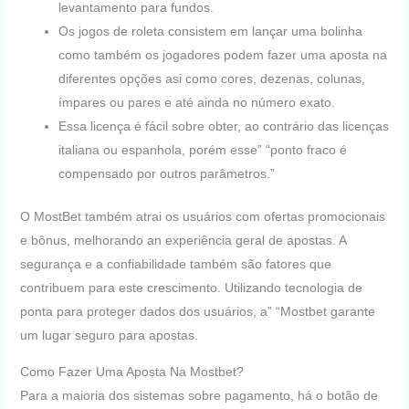
levantamento para fundos.
Os jogos de roleta consistem em lançar uma bolinha
como também os jogadores podem fazer uma aposta na
diferentes opções asi como cores, dezenas, colunas,
ímpares ou pares e até ainda no número exato.
Essa licença é fácil sobre obter, ao contrário das licenças
italiana ou espanhola, porém esse” “ponto fraco é
compensado por outros parâmetros.”
O MostBet também atrai os usuários com ofertas promocionais
e bônus, melhorando an experiência geral de apostas. A
segurança e a confiabilidade também são fatores que
contribuem para este crescimento. Utilizando tecnologia de
ponta para proteger dados dos usuários, a” “Mostbet garante
um lugar seguro para apostas.
Como Fazer Uma Aposta Na Mostbet?
Para a maioria dos sistemas sobre pagamento, há o botão de