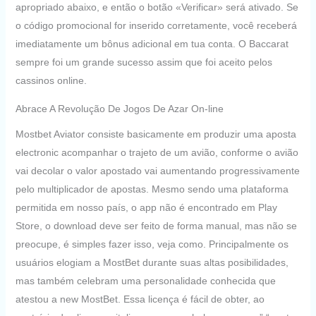
apropriado abaixo, e então o botão «Verificar» será ativado. Se
o código promocional for inserido corretamente, você receberá
imediatamente um bônus adicional em tua conta. O Baccarat
sempre foi um grande sucesso assim que foi aceito pelos
cassinos online.
Abrace A Revolução De Jogos De Azar On-line
Mostbet Aviator consiste basicamente em produzir uma aposta
electronic acompanhar o trajeto de um avião, conforme o avião
vai decolar o valor apostado vai aumentando progressivamente
pelo multiplicador de apostas. Mesmo sendo uma plataforma
permitida em nosso país, o app não é encontrado em Play
Store, o download deve ser feito de forma manual, mas não se
preocupe, é simples fazer isso, veja como. Principalmente os
usuários elogiam a MostBet durante suas altas posibilidades,
mas também celebram uma personalidade conhecida que
atestou a new MostBet. Essa licença é fácil de obter, ao