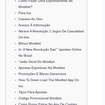
Como Fazer Uma Expresamente Na
Mostbet?
Para Ios
Cassino Ao Vivo
Acesso À Informação
Abrace A Revolução 2 Jogos De Casualidad
On-line
Bônus Mostbet
In: A New Revolução Das” “apostas Online
No Brasil
“visão Geral Do Mostbet
Apostas Esportivas Na Mostbet
Promoções E Bônus Generosos
How To Down Load The Mostbet App On
Ios
Tipos Para Apostas
Código Promocional Mostbet
Como Posso Entrar No Ano De Contato