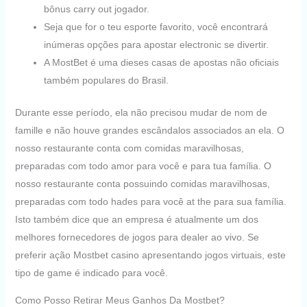
bônus carry out jogador.
Seja que for o teu esporte favorito, você encontrará
inúmeras opções para apostar electronic se divertir.
A MostBet é uma dieses casas de apostas não oficiais
também populares do Brasil.
Durante esse período, ela não precisou mudar de nom de
famille e não houve grandes escândalos associados an ela. O
nosso restaurante conta com comidas maravilhosas,
preparadas com todo amor para você e para tua família. O
nosso restaurante conta possuindo comidas maravilhosas,
preparadas com todo hades para você at the para sua família.
Isto também dice que an empresa é atualmente um dos
melhores fornecedores de jogos para dealer ao vivo. Se
preferir ação Mostbet casino apresentando jogos virtuais, este
tipo de game é indicado para você.
Como Posso Retirar Meus Ganhos Da Mostbet?