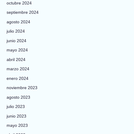
octubre 2024
septiembre 2024
agosto 2024
julio 2024
junio 2024
mayo 2024
abril 2024
marzo 2024
enero 2024
noviembre 2023
agosto 2023
julio 2023
junio 2023
mayo 2023