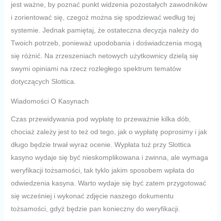
jest ważne, by poznać punkt widzenia pozostałych zawodników
i zorientować się, czegoż można się spodziewać według tej
systemie. Jednak pamiętaj, że ostateczna decyzja należy do
Twoich potrzeb, ponieważ upodobania i doświadczenia mogą
się różnić. Na zrzeszeniach netowych użytkownicy dzielą się
swymi opiniami na rzecz rozległego spektrum tematów
dotyczących Slottica.
Wiadomości O Kasynach
Czas przewidywania pod wypłatę to przeważnie kilka dób,
chociaż zależy jest to też od tego, jak o wypłatę poprosimy i jak
długo będzie trwał wyraz ocenie. Wypłata tuż przy Slottica
kasyno wydaje się być nieskomplikowana i zwinna, ale wymaga
weryfikacji tożsamości, tak tyklo jakim sposobem wpłata do
odwiedzenia kasyna. Warto wydaje się być zatem przygotować
się wcześniej i wykonać zdjęcie naszego dokumentu
tożsamości, gdyż będzie pan konieczny do weryfikacji.