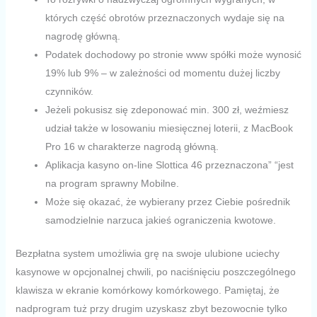
których część obrotów przeznaczonych wydaje się na
nagrodę główną.
Podatek dochodowy po stronie www spółki może wynosić
19% lub 9% – w zależności od momentu dużej liczby
czynników.
Jeżeli pokusisz się zdeponować min. 300 zł, weźmiesz
udział także w losowaniu miesięcznej loterii, z MacBook
Pro 16 w charakterze nagrodą główną.
Aplikacja kasyno on-line Slottica 46 przeznaczona” “jest
na program sprawny Mobilne.
Może się okazać, że wybierany przez Ciebie pośrednik
samodzielnie narzuca jakieś ograniczenia kwotowe.
Bezpłatna system umożliwia grę na swoje ulubione uciechy
kasynowe w opcjonalnej chwili, po naciśnięciu poszczególnego
klawisza w ekranie komórkowy komórkowego. Pamiętaj, że
nadprogram tuż przy drugim uzyskasz zbyt bezowocnie tylko