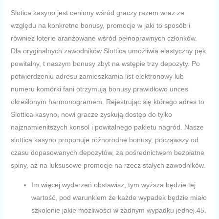
Slotica kasyno jest ceniony wśród graczy razem wraz ze
względu na konkretne bonusy, promocje w jaki to sposób i
również loterie aranżowane wśród pełnoprawnych członków.
Dla oryginalnych zawodników Slottica umożliwia elastyczny pęk
powitalny, t naszym bonusy zbyt na wstępie trzy depozyty. Po
potwierdzeniu adresu zamieszkamia list elektronowy lub
numeru komórki fani otrzymują bonusy prawidłowo unces
określonym harmonogramem. Rejestrując się którego adres to
Slottica kasyno, nowi gracze zyskują dostęp do tylko
najznamienitszych konsol i powitalnego pakietu nagród. Nasze
slottica kasyno proponuje różnorodne bonusy, począwszy od
czasu dopasowanych depozytów, za pośrednictwem bezpłatne
spiny, aż na luksusowe promocje na rzecz stałych zawodników.
Im więcej wydarzeń obstawisz, tym wyższa będzie tej
wartość, pod warunkiem że każde wypadek będzie miało
szkolenie jakie możliwości w żadnym wypadku jednej.45.