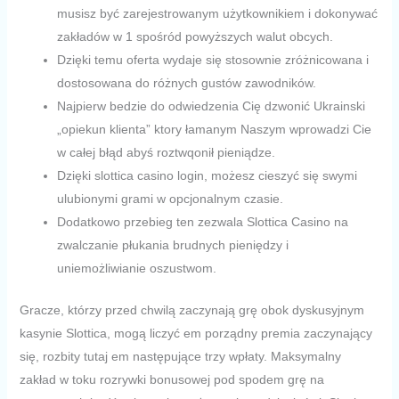
musisz być zarejestrowanym użytkownikiem i dokonywać
zakładów w 1 spośród powyższych walut obcych.
Dzięki temu oferta wydaje się stosownie zróżnicowana i
dostosowana do różnych gustów zawodników.
Najpierw bedzie do odwiedzenia Cię dzwonić Ukrainski
„opiekun klienta” ktory łamanym Naszym wprowadzi Cie
w całej błąd abyś roztwqonił pieniądze.
Dzięki slottica casino login, możesz cieszyć się swymi
ulubionymi grami w opcjonalnym czasie.
Dodatkowo przebieg ten zezwala Slottica Casino na
zwalczanie płukania brudnych pieniędzy i
uniemożliwianie oszustwom.
Gracze, którzy przed chwilą zaczynają grę obok dyskusyjnym
kasynie Slottica, mogą liczyć em porządny premia zaczynający
się, rozbity tutaj em następujące trzy wpłaty. Maksymalny
zakład w toku rozrywki bonusowej pod spodem grę na