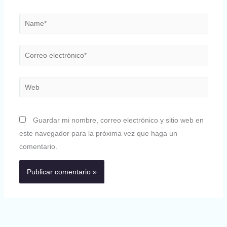
Name*
Correo
electrónico*
Web
Guardar mi nombre, correo electrónico y sitio web en
este navegador para la próxima vez que haga un
comentario.