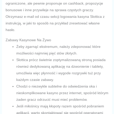
ograniczone, ale pewnie proponuje on cashback, propozycje
bonusowe i inne przywileje na sprawa częstych graczy.
Otrzymasz e-mail od czasu sekcji logowania kasyna Slottica z
instrukcją, w jaki to sposób na przykład zresetować własne
hasło.
Zabawy Kasynowe Na Żywo
Żeby zgarnąć ekstremum, należy zdeponować które
możliwości najmniej pięć stów złotych.
Slottica prócz świetnie zoptymalizowaną stroną posiada
również dedykowaną aplikację na dzwonienie i tablety,
umożliwia więc płynność i wygode rozgrywki tuż przy
każdym czasie zabawy.
Chodzi o niezwykle subtelne do odwiedzenia oka i
nieskomplikowane kasyno przez internet, spośród którym
żaden gracz odrzucić musi mieć problemów.
Jeśli miłośnicy mają kłopoty razem spośród pobraniem
aplikacji, warto skontaktować się spośród operatorami