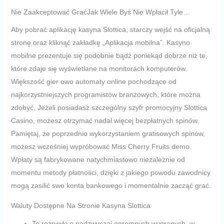
Nie Zaakceptować GraćJak Wiele Byś Nie Wpłacił Tyle…
Aby pobrać aplikację kasyna Slottica, starczy wejść na oficjalną
stronę oraz kliknąć zakładkę „Aplikacja mobilna”. Kasyno
mobilne prezentuje się podobnie bądź poniekąd dobrze niż te,
które zdaje się wyświetlane na monitorach komputerów.
Większość gier owo automaty online pochodzące od
najkorzystniejszych programistów branżowych, które można
zdobyć. Jeżeli posiadasz szczególny szyfr promocyjny Slottica
Casino, możesz otrzymać nadal więcej bezpłatnych spinów.
Pamiętaj, że poprzednio wykorzystaniem gratisowych spinów,
możesz wcześniej wypróbować Miss Cherry Fruits demo.
Wpłaty są fabrykowane natychmiastowo niezależnie od
momentu metody płatności, dzięki z jakiego powodu zawodnicy
mogą zasilić swe konta bankowego i momentalnie zacząć grać.
Waluty Dostępne Na Stronie Kasyna Slottica
To rozrywki o nadzwyczaj ogromnych wygranych, w