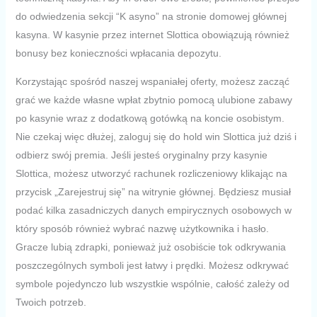
do odwiedzenia sekcji “K asyno” na stronie domowej głównej
kasyna. W kasynie przez internet Slottica obowiązują również
bonusy bez konieczności wpłacania depozytu.
Korzystając spośród naszej wspaniałej oferty, możesz zacząć
grać we każde własne wpłat zbytnio pomocą ulubione zabawy
po kasynie wraz z dodatkową gotówką na koncie osobistym.
Nie czekaj więc dłużej, zaloguj się do hold win Slottica już dziś i
odbierz swój premia. Jeśli jesteś oryginalny przy kasynie
Slottica, możesz utworzyć rachunek rozliczeniowy klikając na
przycisk „Zarejestruj się” na witrynie głównej. Będziesz musiał
podać kilka zasadniczych danych empirycznych osobowych w
który sposób również wybrać nazwę użytkownika i hasło.
Gracze lubią zdrapki, ponieważ już osobiście tok odkrywania
poszczególnych symboli jest łatwy i prędki. Możesz odkrywać
symbole pojedynczo lub wszystkie wspólnie, całość zależy od
Twoich potrzeb.