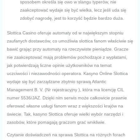
sposobem określa się owo w slangu typerów, nie
zaakceptować wydaje się być wielka, lecz jeśli uda się
zdobyć nagrodę, jest to korzyść będzie bardzo duża.
Slottica Casino oferuje automaty od w największym stopniu
zaufanych dostawców, co umożliwia slottica fanom właściwie się
bawić grając przy automaty na rzeczywiste pieniądze. Gracze
nie zaakceptować mają problemów pochodzące z wypłatami,
jak potwierdzają liczne opinie użytkowników na temat
uczciwości i niezawodności operatora. Kasyno Online Slottica
wydaje się być zarządzane zbytnio sprawą Atlantic
Management B. V. (Nr rejestracyjny ), która ma licencję CIL
numer 5536/JAZ. Dzięki nim serwis może całkowicie prawnie
oferować własne usługi fanom wraz z większości krajów na
świecie. Tak, kasyno Slottica oferuje wielki wybór narzędzi i
zasobów, które pomagają graczom grać wnikliwie.
Czytanie doświadczeń na sprawa Slottica na różnych forach