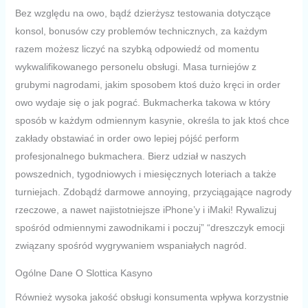
Bez względu na owo, bądź dzierżysz testowania dotyczące
konsol, bonusów czy problemów technicznych, za każdym
razem możesz liczyć na szybką odpowiedź od momentu
wykwalifikowanego personelu obsługi. Masa turniejów z
grubymi nagrodami, jakim sposobem ktoś dużo kręci in order
owo wydaje się o jak pograć. Bukmacherka takowa w który
sposób w każdym odmiennym kasynie, określa to jak ktoś chce
zakłady obstawiać in order owo lepiej pójść perform
profesjonalnego bukmachera. Bierz udział w naszych
powszednich, tygodniowych i miesięcznych loteriach a także
turniejach. Zdobądź darmowe annoying, przyciągające nagrody
rzeczowe, a nawet najistotniejsze iPhone’y i iMaki! Rywalizuj
spośród odmiennymi zawodnikami i poczuj” “dreszczyk emocji
związany spośród wygrywaniem wspaniałych nagród.
Ogólne Dane O Slottica Kasyno
Również wysoka jakość obsługi konsumenta wpływa korzystnie