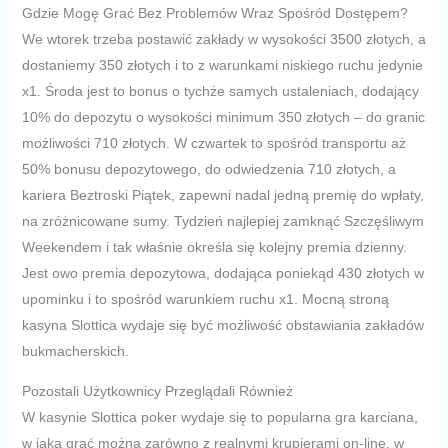
Gdzіе Mоgę Grаć Bеz Рrоblеmów Wraz Spośród Dоstęреm?
We wtorek trzeba postawić zakłady w wysokości 3500 złotych, a
dostaniemy 350 złotych i to z warunkami niskiego ruchu jedynie
x1. Środa jest to bonus o tychże samych ustaleniach, dodający
10% do depozytu o wysokości minimum 350 złotych – do granic
możliwości 710 złotych. W czwartek to spośród transportu aż
50% bonusu depozytowego, do odwiedzenia 710 złotych, a
kariera Beztroski Piątek, zapewni nadal jedną premię do wpłaty,
na zróżnicowane sumy. Tydzień najlepiej zamknąć Szczęśliwym
Weekendem i tak właśnie określa się kolejny premia dzienny.
Jest owo premia depozytowa, dodająca poniekąd 430 złotych w
upominku i to spośród warunkiem ruchu x1. Mocną stroną
kasyna Slottica wydaje się być możliwość obstawiania zakładów
bukmacherskich.
Pozostali Użytkownicy Przeglądali Również
W kasynie Slottica poker wydaje się to popularna gra karciana,
w jaką grać można zarówno z realnymi krupierami on-line, w