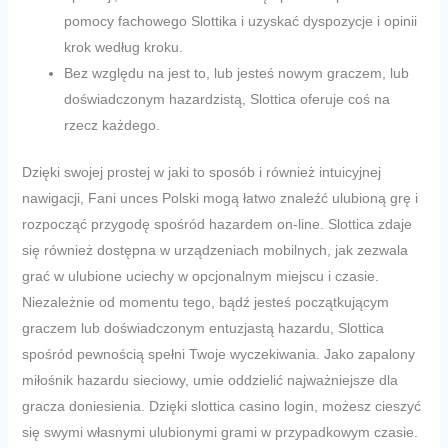
pomocy fachowego Slottika i uzyskać dyspozycje i opinii
krok według kroku.
Bez względu na jest to, lub jesteś nowym graczem, lub
doświadczonym hazardzistą, Slottica oferuje coś na
rzecz każdego.
Dzięki swojej prostej w jaki to sposób i również intuicyjnej
nawigacji, Fani unces Polski mogą łatwo znaleźć ulubioną grę i
rozpocząć przygodę spośród hazardem on-line. Slottica zdaje
się również dostępna w urządzeniach mobilnych, jak zezwala
grać w ulubione uciechy w opcjonalnym miejscu i czasie.
Niezależnie od momentu tego, bądź jesteś początkującym
graczem lub doświadczonym entuzjastą hazardu, Slottica
spośród pewnością spełni Twoje wyczekiwania. Jako zapalony
miłośnik hazardu sieciowy, umie oddzielić najważniejsze dla
gracza doniesienia. Dzięki slottica casino login, możesz cieszyć
się swymi własnymi ulubionymi grami w przypadkowym czasie.