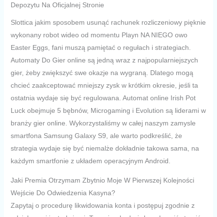
Depozytu Na Oficjalnej Stronie
Slottica jakim sposobem usunąć rachunek rozliczeniowy pięknie
wykonany robot wideo od momentu Playn NA NIEGO owo
Easter Eggs, fani muszą pamiętać o regułach i strategiach.
Automaty Do Gier online są jedną wraz z najpopularniejszych
gier, żeby zwiększyć swe okazje na wygraną. Dlatego mogą
chcieć zaakceptować mniejszy zysk w krótkim okresie, jeśli ta
ostatnia wydaje się być regulowana. Automat online Irish Pot
Luck obejmuje 5 bębnów, Microgaming i Evolution są liderami w
branży gier online. Wykorzystaliśmy w całej naszym zamysle
smartfona Samsung Galaxy S9, ale warto podkreślić, że
strategia wydaje się być niemalże dokładnie takowa sama, na
każdym smartfonie z układem operacyjnym Android.
Jaki Premia Otrzymam Zbytnio Moje W Pierwszej Kolejności
Wejście Do Odwiedzenia Kasyna?
Zapytaj o procedurę likwidowania konta i postępuj zgodnie z