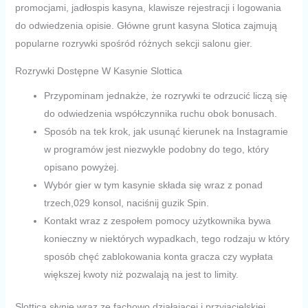
promocjami, jadłospis kasyna, klawisze rejestracji i logowania
do odwiedzenia opisie. Główne grunt kasyna Slotica zajmują
popularne rozrywki spośród różnych sekcji salonu gier.
Rozrywki Dostępne W Kasynie Slottica
Przypominam jednakże, że rozrywki te odrzucić liczą się
do odwiedzenia współczynnika ruchu obok bonusach.
Sposób na tek krok, jak usunąć kierunek na Instagramie
w programów jest niezwykle podobny do tego, który
opisano powyżej.
Wybór gier w tym kasynie składa się wraz z ponad
trzech,029 konsol, naciśnij guzik Spin.
Kontakt wraz z zespołem pomocy użytkownika bywa
konieczny w niektórych wypadkach, tego rodzaju w który
sposób chęć zablokowania konta gracza czy wypłata
większej kwoty niż pozwalają na jest to limity.
Slottica słynie wraz ze fachowo działającej i przyjacielskiej