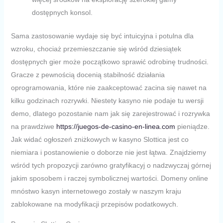
dostępnych konsol.
Sama zastosowanie wydaje się być intuicyjna i potulna dla
wzroku, chociaż przemieszczanie się wśród dziesiątek
dostępnych gier może początkowo sprawić odrobinę trudności.
Gracze z pewnością docenią stabilność działania
oprogramowania, które nie zaakceptować zacina się nawet na
kilku godzinach rozrywki. Niestety kasyno nie podaje tu wersji
demo, dlatego pozostanie nam jak się zarejestrować i rozrywka
na prawdziwe
https://juegos-de-casino-en-linea.com
pieniądze.
Jak widać ogłoszeń zniżkowych w kasyno Slottica jest co
niemiara i postanowienie o doborze nie jest łątwa. Znajdziemy
wśród tych propozycji zarówno gratyfikacyj o nadzwyczaj górnej
jakim sposobem i raczej symbolicznej wartości. Domeny online
mnóstwo kasyn internetowego zostały w naszym kraju
zablokowane na modyfikacji przepisów podatkowych.