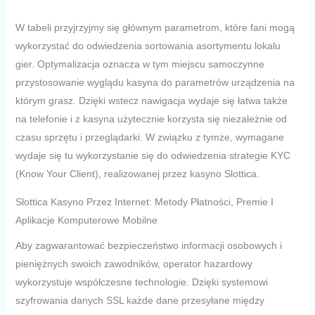
W tabeli przyjrzyjmy się głównym parametrom, które fani mogą
wykorzystać do odwiedzenia sortowania asortymentu lokalu
gier. Optymalizacja oznacza w tym miejscu samoczynne
przystosowanie wyglądu kasyna do parametrów urządzenia na
którym grasz. Dzięki wstecz nawigacja wydaje się łatwa także
na telefonie i z kasyna użytecznie korzysta się niezależnie od
czasu sprzętu i przeglądarki. W związku z tymże, wymagane
wydaje się tu wykorzystanie się do odwiedzenia strategie KYC
(Know Your Client), realizowanej przez kasyno Slottica.
Slottica Kasyno Przez Internet: Metody Płatności, Premie I
Aplikacje Komputerowe Mobilne
Aby zagwarantować bezpieczeństwo informacji osobowych i
pieniężnych swoich zawodników, operator hazardowy
wykorzystuje współczesne technologie. Dzięki systemowi
szyfrowania danych SSL każde dane przesyłane między