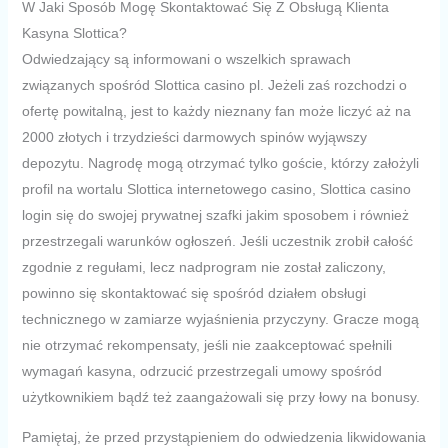
W Jaki Sposób Mogę Skontaktować Się Z Obsługą Klienta
Kasyna Slottica?
Odwiedzający są informowani o wszelkich sprawach
związanych spośród Slottica casino pl. Jeżeli zaś rozchodzi o
ofertę powitalną, jest to każdy nieznany fan może liczyć aż na
2000 złotych i trzydzieści darmowych spinów wyjąwszy
depozytu. Nagrodę mogą otrzymać tylko goście, którzy założyli
profil na wortalu Slottica internetowego casino, Slottica casino
login się do swojej prywatnej szafki jakim sposobem i również
przestrzegali warunków ogłoszeń. Jeśli uczestnik zrobił całość
zgodnie z regułami, lecz nadprogram nie został zaliczony,
powinno się skontaktować się spośród działem obsługi
technicznego w zamiarze wyjaśnienia przyczyny. Gracze mogą
nie otrzymać rekompensaty, jeśli nie zaakceptować spełnili
wymagań kasyna, odrzucić przestrzegali umowy spośród
użytkownikiem bądź też zaangażowali się przy łowy na bonusy.
Pamiętaj, że przed przystąpieniem do odwiedzenia likwidowania