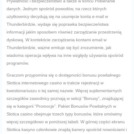
Prywatność i bezpieczeństwo a także w końcu Pobieranie
danych. Jednym spośród powodów, na rzecz których
użytkownicy decydują się na usunięcie konta e-mail w
Thunderbirdzie, wydaje się poprawka bezpieczeństwa
informacji jakim sposobem również zarządzanie przestrzenią
dyskową. W kontekście zarządzania kontami email w
Thunderbirdzie, ważne emituje się być zrozumienie, jak
wiadoma operacja wpływa na inne względy używania spośród
programów.
Graczom przypomina się o dostępności bonusu powitalnego
Slottica internetowego casino w trakcie rejestracji w
kwestionariuszu o tej samej nazwie. Więcej suplementarnych
szczegółów zawodnicy poznają w sekcji “Bonusy”, znajdującej
się w kategorii “Promocje”. Pakiet Bonusów Powitalnych w
Slotica casino obejmuje trzech typy bonusów, które omówimy
więcej szczegółowo w poniższej tabeli. W górnej części ekranu
Slottica kasyno członkowie znajdą banery spośród nowościami i