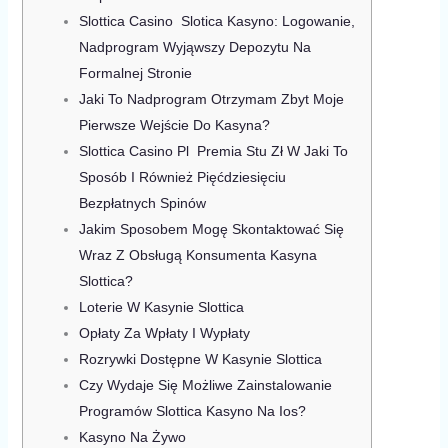
Slottica Casino ️ Slotica Kasyno: Logowanie,
Nadprogram Wyjąwszy Depozytu Na
Formalnej Stronie
Jaki To Nadprogram Otrzymam Zbyt Moje
Pierwsze Wejście Do Kasyna?
Slottica Casino Pl ️ Premia Stu Zł W Jaki To
Sposób I Również Pięćdziesięciu
Bezpłatnych Spinów
Jakim Sposobem Mogę Skontaktować Się
Wraz Z Obsługą Konsumenta Kasyna
Slottica?
Loterie W Kasynie Slottica
Opłaty Za Wpłaty I Wypłaty
Rozrywki Dostępne W Kasynie Slottica
Czy Wydaje Się Możliwe Zainstalowanie
Programów Slottica Kasyno Na Ios?
Kasyno Na Żywo