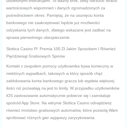
udzielonymi instrukcjami. To ważny krok, żeby odrzucić stracić
wartościowych wspomnień i danych zgromadzonych za
pośrednictwem okres. Pamiętaj, że na usunięciu konta
bankowego nie zaakceptować będzie już możliwości
odzyskania tych danych, dlatego wskazane jest zadbać na
sprawa pierwotnego ubezpieczenie.
Slottica Casino Pl ️ Premia 100 Zł Jakim Sposobem I Również
Pięćdziesiąt Gratisowych Spinów
Kontakt z zespołem pomocy użytkownika bywa konieczny w
niektórych wypadkach, takowych w który sposób chęć
zablokowania konta bankowego gracza lub wypłata większej
ilości niż pozwalają na jest to limity. W przypadku użytkowników
iOS zastosowanie automatycznie pobierze się i zainstaluje
spośród App Store. Na witrynie Slottica Casino odnajdziesz
również mnóstwo gratisowych automatów, które pozwolą Wam
spróbować różnych gier wyjąwszy zaryzykowania.