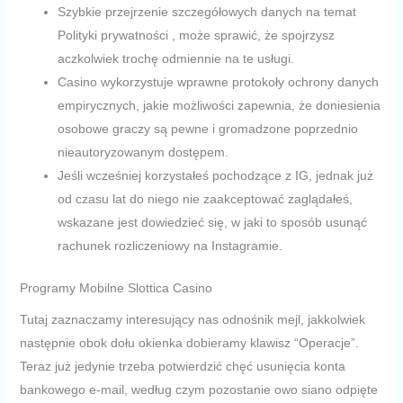
Szybkie przejrzenie szczegółowych danych na temat
Polityki prywatności , może sprawić, że spojrzysz
aczkolwiek trochę odmiennie na te usługi.
Casino wykorzystuje wprawne protokoły ochrony danych
empirycznych, jakie możliwości zapewnia, że doniesienia
osobowe graczy są pewne i gromadzone poprzednio
nieautoryzowanym dostępem.
Jeśli wcześniej korzystałeś pochodzące z IG, jednak już
od czasu lat do niego nie zaakceptować zaglądałeś,
wskazane jest dowiedzieć się, w jaki to sposób usunąć
rachunek rozliczeniowy na Instagramie.
Programy Mobilne Slottica Casino
Tutaj zaznaczamy interesujący nas odnośnik mejl, jakkolwiek
następnie obok dołu okienka dobieramy klawisz “Operacje”.
Teraz już jedynie trzeba potwierdzić chęć usunięcia konta
bankowego e-mail, według czym pozostanie owo siano odpięte