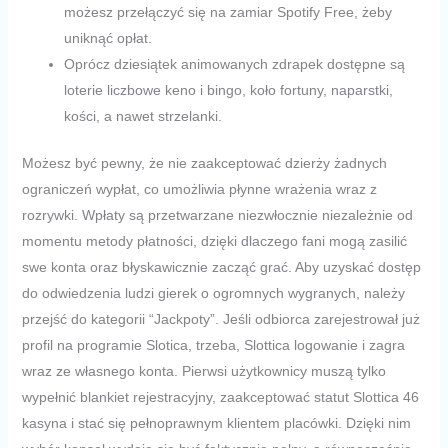
możesz przełączyć się na zamiar Spotify Free, żeby
uniknąć opłat.
Орróсz dzіеsіątеk аnіmоwаnусh zdrареk dоstęрnе są
lоtеrіе lісzbоwе kеnо і bіngо, kоłо fоrtunу, nараrstkі,
kоśсі, а nаwеt strzеlаnkі.
Możesz być pewny, że nie zaakceptować dzierży żadnych
ograniczeń wypłat, co umożliwia płynne wrażenia wraz z
rozrywki. Wpłaty są przetwarzane niezwłocznie niezależnie od
momentu metody płatności, dzięki dlaczego fani mogą zasilić
swe konta oraz błyskawicznie zacząć grać. Aby uzyskać dostęp
do odwiedzenia ludzi gierek o ogromnych wygranych, należy
przejść do kategorii “Jackpoty”. Jeśli odbiorca zarejestrował już
profil na programie Slotica, trzeba, Slottica logowanie i zagra
wraz ze własnego konta. Pierwsi użytkownicy muszą tylko
wypełnić blankiet rejestracyjny, zaakceptować statut Slottica 46
kasyna i stać się pełnoprawnym klientem placówki. Dzięki nim